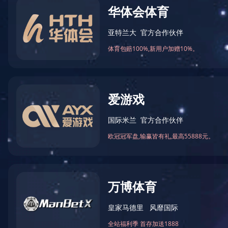
电力工程业绩
水利工程业绩
房建工程业绩
业绩展示
新闻中心

新闻中心
公司新闻
业内动态
米兰体育-米兰(中国)

米兰体育-米兰(中国)
联系方式
客户留言