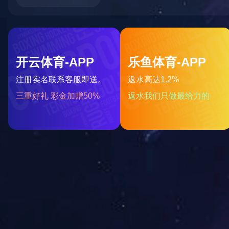
首页
公司简介
荣誉资质
企业资质
企业专利
企业荣誉
企业业绩
米兰体育-米兰(中国) 业绩
公路工程业绩
电力工程业绩
水
业绩展示
新闻中心
公司新闻
业内动态
米兰体育-米兰(中国)
联系方式
客户留言

首页
公司简介
荣誉资质

企业资质
企业专利
企业荣誉
企业业绩

米兰体育-米兰(中国) 业绩
公路工程业绩
电力工程业绩
水