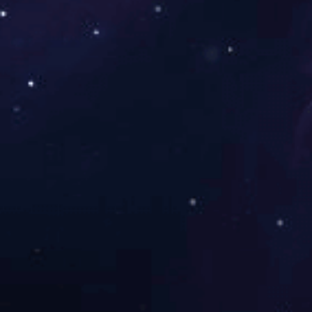
0597-2336139
382955834@qq.com
WEBSITE QR CODE
网站二维码
扫一扫进入网站
微信公众号
扫一扫关注微信公众号
ONLINE MESSAGE
联系方式
留言应用名称：
客户留言