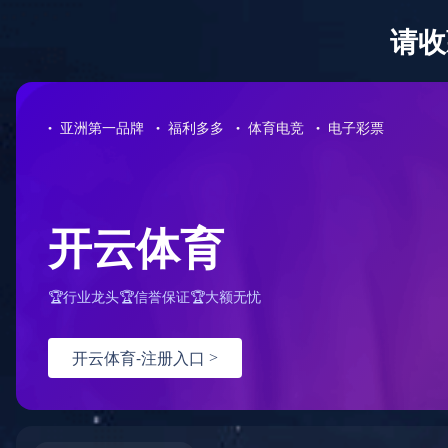
首页
公司简介
荣誉资质

荣誉资质
企业资质
企业专利
企业荣誉
企业业绩

企业业绩
米兰体育-米兰(中国) 业绩
公路工程业绩