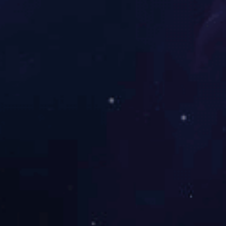
0597-2336139
382955834@qq.com
WEBSITE QR CODE
网站二维码
扫一扫进入网站
微信公众号
扫一扫关注微信公众号
ONLINE MESSAGE
联系方式
留言应用名称：
客户留言