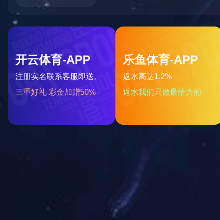
首页
公司简介
荣誉资质
企业资质
企业专利
企业荣誉
企业业绩
米兰体育-米兰(中国) 业绩
公路工程业绩
电力工程业绩
水
业绩展示
新闻中心
公司新闻
业内动态
米兰体育-米兰(中国)
联系方式
客户留言

首页
公司简介
荣誉资质

企业资质
企业专利
企业荣誉
企业业绩

米兰体育-米兰(中国) 业绩
公路工程业绩
电力工程业绩
水