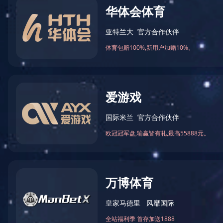
电力工程业绩
水利工程业绩
房建工程业绩
业绩展示
新闻中心

新闻中心
公司新闻
业内动态
米兰体育-米兰(中国)

米兰体育-米兰(中国)
联系方式
客户留言