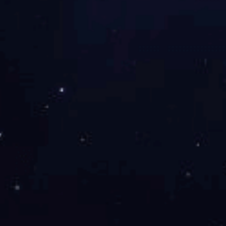
描述：
*
留言内容：
姓名：
性别：
男
女
手机：
电话：
传真：
邮箱：
地址：
邮编：