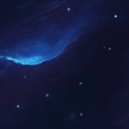
Details
福建省长汀职业中专学校区域性实训中心建设项目
福建省长汀职业中专学校区域性实训中心建设项目
Details
永定县寨下保障性住房10#、11#、12#、17#楼及2号、3号地
永定县寨下保障性住房10#、11#、12#、17#楼及2号、3号地
Details
滨湖卓越城文华园一期项目11号楼科研楼办公室内装饰工程
滨湖卓越城文华园一期项目11号楼科研楼办公室内装饰工程
Details
上一页
1
2
下一页
CONTACT INFORMATION
联系方式
福建省龙岩市新罗区东肖镇龙腾南路14号珠江大厦7层701室