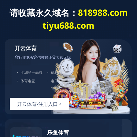
首页
公司简介
荣誉资质

荣誉资质
企业资质
企业专利
企业荣誉
企业业绩

企业业绩
米兰体育-米兰(中国) 业绩
公路工程业绩