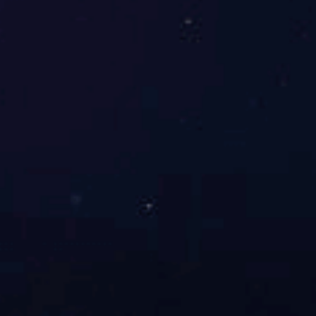
福建积善新区污水处
福建积善投
三明
2019
总
年7
13
理厂及配套管网三期
资股份有限
市蒋
1876.7165
承
月
工程
公司
乐县
包
合肥城改投
合肥
总
2019
天池瑞景二期景观道
资建设集团
年6
市六
承
14
896.9369
排工程施工
霍山置业有
月
安市
包
限公司
闽清县城市
福州
2018
总
闽清县海云路道路(二
年5
15
建设投资有
市阆
2323.7055
承
期)工程(施工)
月
限公司
清县
包
福建省龙岩
罗龙西路（龙门中心
新罗
总
2017
市城市建设
年10
小学、龙门镇政府）
区龙
承
16
673.33
投资发展有
月
人行天桥工程
门镇
包
限公司
漳平市华昇
漳平
总
2017
漳平市完善城市路网
城市综合开
市林
年10
承
17
514.91
工程林隆南路二期
发有限责任
隆南
月
包
公司
路
扫二维码用手机看
CONTACT INFORMATION