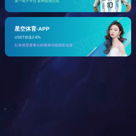
月
包
区
松溪县主城区污水治
松溪县城市
南平
总
2025
理建设项目--城区雨、
年6
建设综合开
市松
承
2
875.5216
污水管网改造工程(一
月
发公司
溪县
包
期)
福建松溪开
松溪县三和循环经济
松溪
总
2024
发区经营部
年5
产业园标准化厂房和
县郑
承
3
2101.9717
管理有限公
月
基础设施提升项目
墩镇
包
司
肥西县城乡
金寨南路快速化改造
安徽
总
2024
建设投资
年3
(站下路-深圳路)项目
省肥
承
4
1525.8038
（集团）有
月
绿化工程
西县
包
限公司
翔安新圩镇新市桥路
厦门翔安建
2023
总
厦门
年5
5
道路工程（二期）
设发展有限
486.98
承
市
月
（施工)
公司
包
厦门市政城
2023
总
集美新城北站片区 1#
厦门
年3
6
市开发建设
1467.5155
承
排洪渠工程
市
月
有限公司
包
龙岩中城区污水处理
龙岩水发环
龙岩
总
2021
厂网系统提质增效工